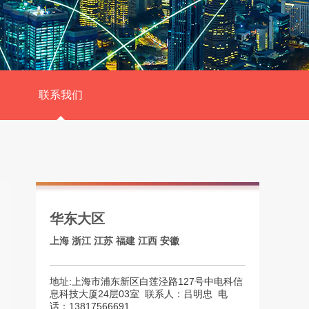
联系我们
华东大区
上海
浙江
江苏
福建
江西
安徽
地址:上海市浦东新区白莲泾路127号中电科信
息科技大厦24层03室  联系人：吕明忠  电
话：13817566691