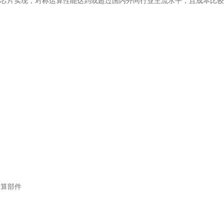
芯片实现，对称运算性能达到或超过国内外同行业主流水平，且成本比较
运算部件